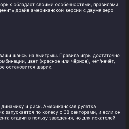
торых обладает своими особенностями, правилами
енить драйв американской версии с двумя зеро
т ваши шансы на выигрыш. Правила игры достаточно
омбинации, цвет (красное или чёрное), чёт/нечёт,
ре остановится шарик.
 динамику и риск. Американская рулетка
ик запускается по колесу с 38 секторами, и если он
нта отдачи в пользу заведения, но для искателей