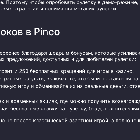
те. Поэтому чтобы опробовать рулетку в демо-режиме,
овых стратегий и понимания механик рулетки.
оков в Pinco
тереснее благодаря щедрым бонусам, которые усилива
ых предложений, доступных и для любителей рулетки:
озит и 250 бесплатных вращений для игры в казино.
гранных средств, включая те, что были поставлены на 
ивную игру и обменивайте их на реальные деньги, ста
х и временных акциях, где можно получить вознагражде
чая бесплатные ставки на рулетку, без дополнительных
ино не просто классической азартной игрой, а полноц