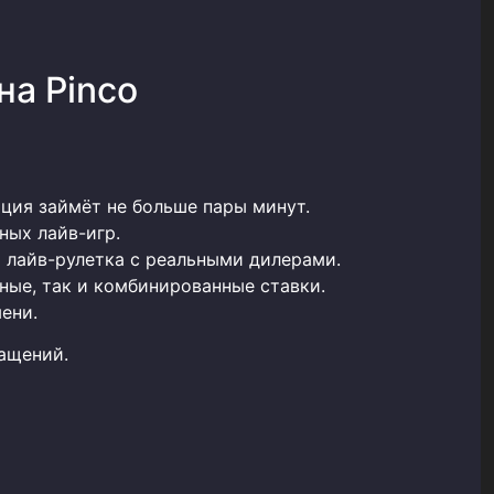
на Pinco
ация займёт не больше пары минут.
ных лайв-игр.
 лайв-рулетка с реальными дилерами.
чные, так и комбинированные ставки.
ени.
ращений.