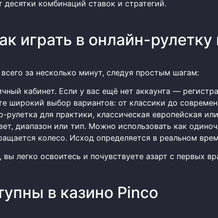
т десятки комбинаций ставок и стратегий.
к играть в онлайн-рулетку 
 всего за несколько минут, следуя простым шагам:
чный кабинет. Если у вас ещё нет аккаунта — регистр
те широкий выбор вариантов: от классики до современ
рулетка для практики, классическая европейская или
вет, диапазон или тип. Можно использовать как одино
ращается колесо. Исход определяется в реальном врем
 вы легко освоитесь и почувствуете азарт с первых в
тупны в казино Pinco