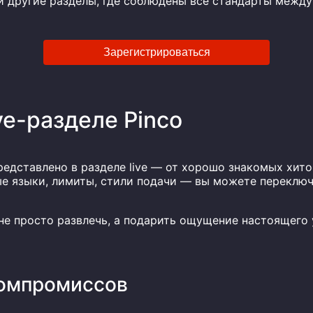
 другие разделы, где соблюдены все стандарты между
Зарегистрироваться
ve-разделе Pinco
представлено в разделе live — от хорошо знакомых хи
ные языки, лимиты, стили подачи — вы можете переклю
бы не просто развлечь, а подарить ощущение настоящег
 компромиссов