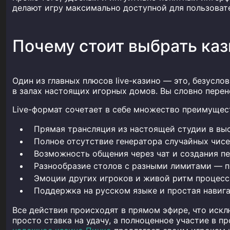
делают игру максимально доступной для пользоват
Почему стоит выбрать ка
Один из главных плюсов live-казино — это, безусло
в залах настоящих игорных домов. Вы словно перено
Live-формат сочетает в себе множество преимуще
Прямая трансляция из настоящей студии в выс
Полное отсутствие генератора случайных чисе
Возможность общения через чат и создания пе
Разнообразие столов с разными лимитами — по
Эмоции других игроков и живой ритм процесса
Поддержка на русском языке и простая навига
Все действия происходят в прямом эфире, что иск
просто ставка на удачу, а полноценное участие в п