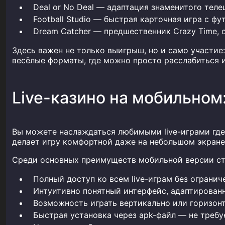
Deal or No Deal — адаптация знаменитого теле
Football Studiо — быстрая карточная игра с ф
Dream Catcher — предшественник Crazy Time, 
Здесь важен не только выигрыш, но и само участие
весёлые форматы, где можно просто расслабиться 
Live-казино на мобильном:
Вы можете наслаждаться любимыми live-играми где
делает игру комфортной даже на небольшом экране
Среди основных преимуществ мобильной версии ст
Полный доступ ко всем live-играм без огранич
Интуитивно понятный интерфейс, адаптированн
Возможность играть вертикально или горизонта
Быстрая установка через apk-файл — не требу