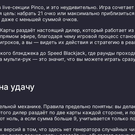
live-секции Pinco, и это неудивительно. Игра сочетае
 цель: набрать 21 очко или максимально приблизиться 
, даже с меньшей суммой очков.
 Карты раздаёт настоящий дилер, который работает и
 прямом эфире, благодаря чему игровой процесс стано
гроков, а вы — видеть их действия и стратегию в реа
кого блэкджека до Speed Blackjack, где раунды проход
 мульти-рук — это значит, что вы можете играть сразу
 на удачу
тельной механике. Правила предельно понятны: вы дела
ле этого дилер раздаёт по две карты каждой стороне, и 
ют ноль, а если сумма больше 9, учитывается только п
их версий в том, что здесь нет генератора случайных ч