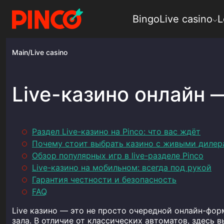
Bingo
Live casino
L
Main
/
Live casino
Live-казино онлайн 
Раздел Live-казино на Pinco: что вас ждёт
Почему стоит выбрать казино с живыми диле
Обзор популярных игр в live-разделе Pinco
Live-казино на мобильном: всегда под рукой
Гарантия честности и безопасность
FAQ
Live казино — это не просто очередной онлайн-фор
зала. В отличие от классических автоматов, здесь 