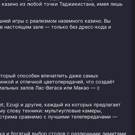
e казино из любой точки Таджикистана, имея лишь
ней игры с реализмом наземного казино. Вы
 в настоящем зале — только без дресс-кода и
который способен впечатлить даже самых
инкой и отличной цветопередачей, что создаёт
иальных залов Лас-Вегаса или Макао — с
et, Ezugi и другие, каждый из которых предлагает
му слову техники: мультиугловые камеры,
о стрима сравнимо с лучшими телепередачами —
ыка и богатый выбор столов с различными лимитами