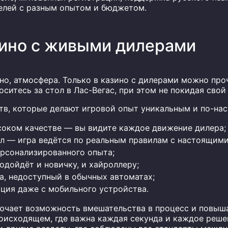
елей с разным опытом и бюджетом.
зино с живыми дилерами
вно, атмосфера. Только в казино с дилерами можно про
ситесь за стол в Лас-Вегас, при этом не покидая свой
ств, которые делают игровой опыт уникальным и по-н
оком качестве — вы видите каждое движение дилера;
л — игра ведётся по реальным правилам с настоящими
рсонализированного опыта;
дойдёт и новичку, и хайроллеру;
, недоступный в обычных автоматах;
ция даже с мобильного устройства.
лючает возможность вмешательства в процесс и повыша
роисходящем, где важна каждая секунда и каждое реше