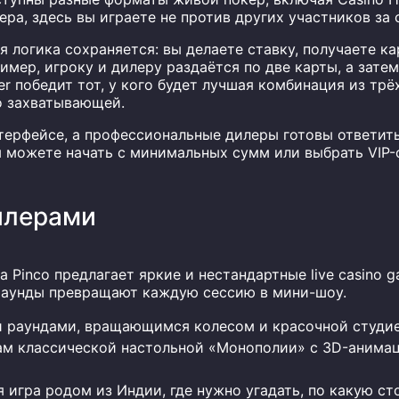
ера, здесь вы играете не против других участников за
 логика сохраняется: вы делаете ставку, получаете к
пример, игроку и дилеру раздаётся по две карты, а зат
r победит тот, у кого будет лучшая комбинация из трё
о захватывающей.
терфейсе, а профессиональные дилеры готовы ответит
 можете начать с минимальных сумм или выбрать VIP-
илерами
а Pinco предлагает яркие и нестандартные live casino
раунды превращают каждую сессию в мини-шоу.
раундами, вращающимся колесом и красочной студией,
ам классической настольной «Монополии» с 3D-анимац
игра родом из Индии, где нужно угадать, по какую ст